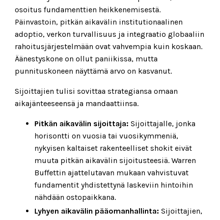
osoitus fundamenttien heikkenemisestä.
Päinvastoin, pitkän aikavälin institutionaalinen
adoptio, verkon turvallisuus ja integraatio globaaliin
rahoitusjärjestelmään ovat vahvempia kuin koskaan.
Äänestyskone on ollut paniikissa, mutta
punnituskoneen näyttämä arvo on kasvanut.
Sijoittajien tulisi sovittaa strategiansa omaan
aikajänteeseensä ja mandaattiinsa.
Pitkän aikavälin sijoittaja:
Sijoittajalle, jonka
horisontti on vuosia tai vuosikymmeniä,
nykyisen kaltaiset rakenteelliset shokit eivät
muuta pitkän aikavälin sijoitusteesiä. Warren
Buffettin ajattelutavan mukaan vahvistuvat
fundamentit yhdistettynä laskeviin hintoihin
nähdään ostopaikkana.
Lyhyen aikavälin pääomanhallinta:
Sijoittajien,