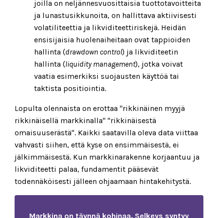
joilla on neljännesvuosittaisia tuottotavoitteita
ja lunastusikkunoita, on hallittava aktiivisesti
volatiliteettia ja likviditeettiriskejä. Heidän
ensisijaisia huolenaiheitaan ovat tappioiden
hallinta (
drawdown control
) ja likviditeetin
hallinta (
liquidity management
), jotka voivat
vaatia esimerkiksi suojausten käyttöä tai
taktista positiointia.
Lopulta olennaista on erottaa "rikkinäinen myyjä
rikkinäisellä markkinalla" "rikkinäisestä
omaisuuserästä". Kaikki saatavilla oleva data viittaa
vahvasti siihen, että kyse on ensimmäisestä, ei
jälkimmäisestä. Kun markkinarakenne korjaantuu ja
likviditeetti palaa, fundamentit pääsevät
todennäköisesti jälleen ohjaamaan hintakehitystä.
Markkina on täynnä kohinaa. Selkeys syntyy