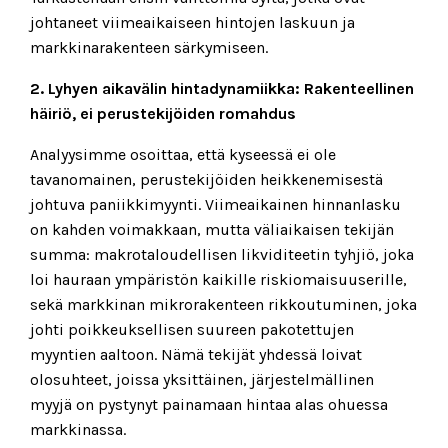
johtaneet viimeaikaiseen hintojen laskuun ja
markkinarakenteen särkymiseen.
2. Lyhyen aikavälin hintadynamiikka: Rakenteellinen
häiriö, ei perustekijöiden romahdus
Analyysimme osoittaa, että kyseessä ei ole
tavanomainen, perustekijöiden heikkenemisestä
johtuva paniikkimyynti. Viimeaikainen hinnanlasku
on kahden voimakkaan, mutta väliaikaisen tekijän
summa: makrotaloudellisen likviditeetin tyhjiö, joka
loi hauraan ympäristön kaikille riskiomaisuuserille,
sekä markkinan mikrorakenteen rikkoutuminen, joka
johti poikkeuksellisen suureen pakotettujen
myyntien aaltoon. Nämä tekijät yhdessä loivat
olosuhteet, joissa yksittäinen, järjestelmällinen
myyjä on pystynyt painamaan hintaa alas ohuessa
markkinassa.