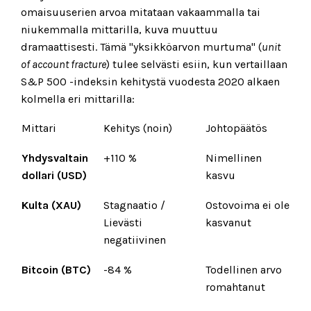
omaisuuserien arvoa mitataan vakaammalla tai
niukemmalla mittarilla, kuva muuttuu
dramaattisesti. Tämä "yksikköarvon murtuma" (
unit
of account fracture
) tulee selvästi esiin, kun vertaillaan
S&P 500 -indeksin kehitystä vuodesta 2020 alkaen
kolmella eri mittarilla:
Mittari
Kehitys (noin)
Johtopäätös
Yhdysvaltain
+110 %
Nimellinen
dollari (USD)
kasvu
Kulta (XAU)
Stagnaatio /
Ostovoima ei ole
Lievästi
kasvanut
negatiivinen
Bitcoin (BTC)
-84 %
Todellinen arvo
romahtanut