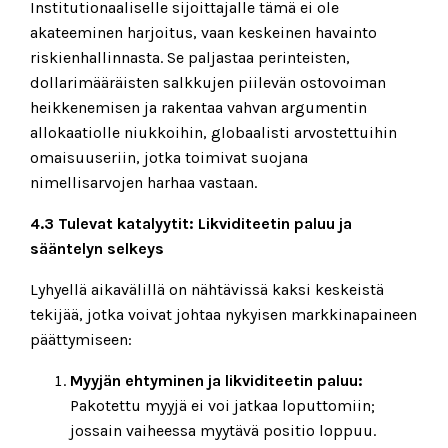
Institutionaaliselle sijoittajalle tämä ei ole
akateeminen harjoitus, vaan keskeinen havainto
riskienhallinnasta. Se paljastaa perinteisten,
dollarimääräisten salkkujen piilevän ostovoiman
heikkenemisen ja rakentaa vahvan argumentin
allokaatiolle niukkoihin, globaalisti arvostettuihin
omaisuuseriin, jotka toimivat suojana
nimellisarvojen harhaa vastaan.
4.3 Tulevat katalyytit: Likviditeetin paluu ja
sääntelyn selkeys
Lyhyellä aikavälillä on nähtävissä kaksi keskeistä
tekijää, jotka voivat johtaa nykyisen markkinapaineen
päättymiseen:
Myyjän ehtyminen ja likviditeetin paluu:
Pakotettu myyjä ei voi jatkaa loputtomiin;
jossain vaiheessa myytävä positio loppuu.