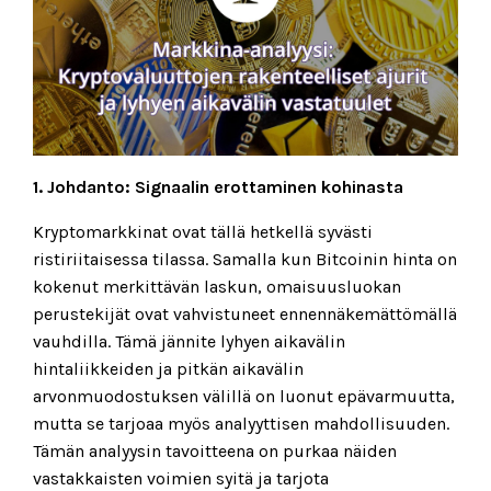
1. Johdanto: Signaalin erottaminen kohinasta
Kryptomarkkinat ovat tällä hetkellä syvästi
ristiriitaisessa tilassa. Samalla kun Bitcoinin hinta on
kokenut merkittävän laskun, omaisuusluokan
perustekijät ovat vahvistuneet ennennäkemättömällä
vauhdilla. Tämä jännite lyhyen aikavälin
hintaliikkeiden ja pitkän aikavälin
arvonmuodostuksen välillä on luonut epävarmuutta,
mutta se tarjoaa myös analyyttisen mahdollisuuden.
Tämän analyysin tavoitteena on purkaa näiden
vastakkaisten voimien syitä ja tarjota