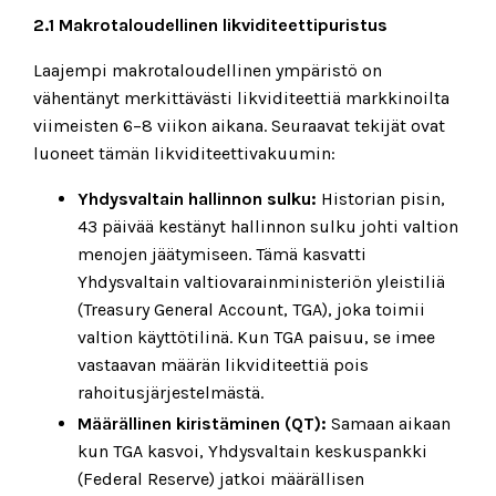
2.1 Makrotaloudellinen likviditeettipuristus
Laajempi makrotaloudellinen ympäristö on
vähentänyt merkittävästi likviditeettiä markkinoilta
viimeisten 6–8 viikon aikana. Seuraavat tekijät ovat
luoneet tämän likviditeettivakuumin:
Yhdysvaltain hallinnon sulku:
Historian pisin,
43 päivää kestänyt hallinnon sulku johti valtion
menojen jäätymiseen. Tämä kasvatti
Yhdysvaltain valtiovarainministeriön yleistiliä
(Treasury General Account, TGA), joka toimii
valtion käyttötilinä. Kun TGA paisuu, se imee
vastaavan määrän likviditeettiä pois
rahoitusjärjestelmästä.
Määrällinen kiristäminen (QT):
Samaan aikaan
kun TGA kasvoi, Yhdysvaltain keskuspankki
(Federal Reserve) jatkoi määrällisen