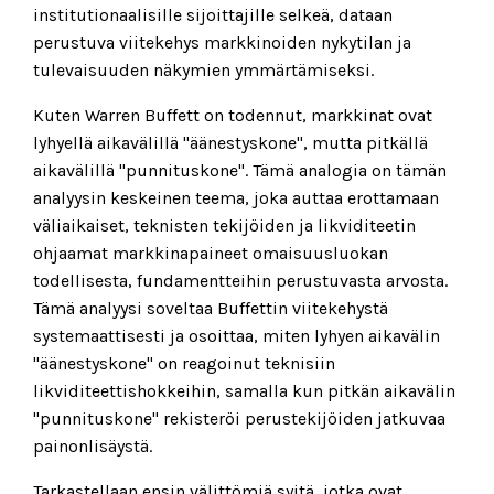
institutionaalisille sijoittajille selkeä, dataan
perustuva viitekehys markkinoiden nykytilan ja
tulevaisuuden näkymien ymmärtämiseksi.
Kuten Warren Buffett on todennut, markkinat ovat
lyhyellä aikavälillä "äänestyskone", mutta pitkällä
aikavälillä "punnituskone". Tämä analogia on tämän
analyysin keskeinen teema, joka auttaa erottamaan
väliaikaiset, teknisten tekijöiden ja likviditeetin
ohjaamat markkinapaineet omaisuusluokan
todellisesta, fundamentteihin perustuvasta arvosta.
Tämä analyysi soveltaa Buffettin viitekehystä
systemaattisesti ja osoittaa, miten lyhyen aikavälin
"äänestyskone" on reagoinut teknisiin
likviditeettishokkeihin, samalla kun pitkän aikavälin
"punnituskone" rekisteröi perustekijöiden jatkuvaa
painonlisäystä.
Tarkastellaan ensin välittömiä syitä, jotka ovat