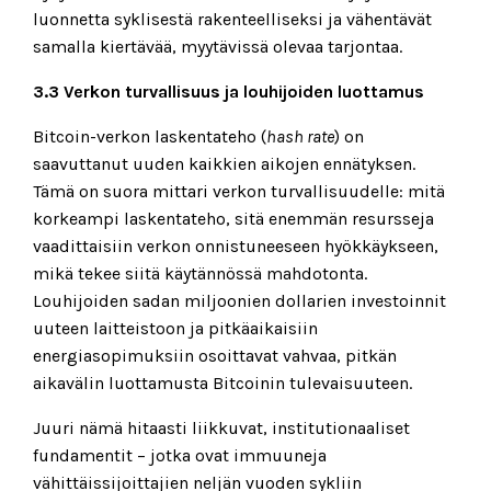
luonnetta syklisestä rakenteelliseksi ja vähentävät
samalla kiertävää, myytävissä olevaa tarjontaa.
3.3 Verkon turvallisuus ja louhijoiden luottamus
Bitcoin-verkon laskentateho (
hash rate
) on
saavuttanut uuden kaikkien aikojen ennätyksen.
Tämä on suora mittari verkon turvallisuudelle: mitä
korkeampi laskentateho, sitä enemmän resursseja
vaadittaisiin verkon onnistuneeseen hyökkäykseen,
mikä tekee siitä käytännössä mahdotonta.
Louhijoiden sadan miljoonien dollarien investoinnit
uuteen laitteistoon ja pitkäaikaisiin
energiasopimuksiin osoittavat vahvaa, pitkän
aikavälin luottamusta Bitcoinin tulevaisuuteen.
Juuri nämä hitaasti liikkuvat, institutionaaliset
fundamentit – jotka ovat immuuneja
vähittäissijoittajien neljän vuoden sykliin