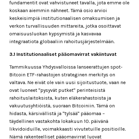
fundamentit ovat vahvistuneet tavalla, jota emme ole
koskaan aiemmin nähneet. Tämä osio arvioi
keskeisimpiä institutionaalisen omaksumisen ja
verkon turvallisuuden mittareita, jotka osoittavat
omaisuusluokan kypsymistä ja kasvavaa
integraatiota globaaliin rahoitusjärjestelmään.
3.1 Institutionaaliset pääomavirrat vakiintuvat
Tammikuussa Yhdysvalloissa lanseerattujen spot-
Bitcoin ETF-rahastojen strateginen merkitys on
valtava. Ne eivät ole vain uusi sijoitustuote, vaan ne
ovat luoneet "pysyvät putket" perinteisistä
rahoituslaitoksista, kuten eläkerahastoista ja
vakuutusyhtiöistä, suoraan Bitcoiniin. Tämä on
hidasta, kärsivällistä ja "tylsää" pääomaa –
täydellinen vastakohta lokakuun 10. päivänä
likvidoiduille, voimakkaasti vivutetuille positioille.
Nämä rakenteelliset pääomavirrat luovat