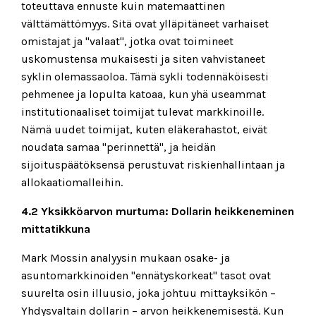
toteuttava ennuste kuin matemaattinen
välttämättömyys. Sitä ovat ylläpitäneet varhaiset
omistajat ja "valaat", jotka ovat toimineet
uskomustensa mukaisesti ja siten vahvistaneet
syklin olemassaoloa. Tämä sykli todennäköisesti
pehmenee ja lopulta katoaa, kun yhä useammat
institutionaaliset toimijat tulevat markkinoille.
Nämä uudet toimijat, kuten eläkerahastot, eivät
noudata samaa "perinnettä", ja heidän
sijoituspäätöksensä perustuvat riskienhallintaan ja
allokaatiomalleihin.
4.2 Yksikköarvon murtuma: Dollarin heikkeneminen
mittatikkuna
Mark Mossin analyysin mukaan osake- ja
asuntomarkkinoiden "ennätyskorkeat" tasot ovat
suurelta osin illuusio, joka johtuu mittayksikön –
Yhdysvaltain dollarin – arvon heikkenemisestä. Kun