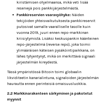
kiristämisen ohjelmaansa, mikä veti lisää
reservejä pois pankkijärjestelmästä.
Pankkireservien vaaravyöhyke:
Näiden
tekijöiden yhteisvaikutuksesta pankkireservit
putosivat samalle vaaralliselle tasolle kuin
vuonna 2019, juuri ennen repo-markkinan
kriisiytymistä. Lisäksi keskuspankin käänteinen
repo-järjestelmä (reverse repo), joka toimii
ylimääräisen käteisen pysäköintipaikkana, on
lähes tyhjentynyt, mikä on merkittävä signaali
järjestelmän kireydestä.
Tässä ympäristössä Bitcoin toimi globaalin
likviditeetin kanarialintuna, signaloiden järjestelmän
haurautta ennen perinteisiä omaisuusluokkia.
2.2 Markkinarakenteen särkyminen ja pakotetut
myynnit