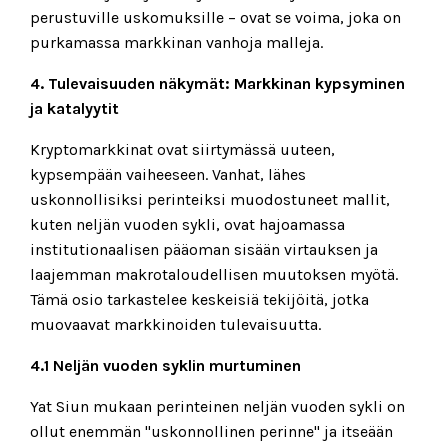
perustuville uskomuksille – ovat se voima, joka on
purkamassa markkinan vanhoja malleja.
4. Tulevaisuuden näkymät: Markkinan kypsyminen
ja katalyytit
Kryptomarkkinat ovat siirtymässä uuteen,
kypsempään vaiheeseen. Vanhat, lähes
uskonnollisiksi perinteiksi muodostuneet mallit,
kuten neljän vuoden sykli, ovat hajoamassa
institutionaalisen pääoman sisään virtauksen ja
laajemman makrotaloudellisen muutoksen myötä.
Tämä osio tarkastelee keskeisiä tekijöitä, jotka
muovaavat markkinoiden tulevaisuutta.
4.1 Neljän vuoden syklin murtuminen
Yat Siun mukaan perinteinen neljän vuoden sykli on
ollut enemmän "uskonnollinen perinne" ja itseään