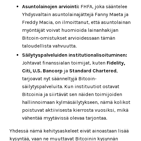
Asuntolainojen arviointi:
FHFA, joka sääntelee
Yhdysvaltain asuntolainajättejä Fanny Maeta ja
Freddy Macia, on ilmoittanut, että asuntolainan
myöntäjät voivat huomioida lainanhakijan
Bitcoin-omistukset arvioidessaan tämän
taloudellista vahvuutta.
Säilytyspalveluiden institutionalisoituminen:
Johtavat finanssialan toimijat, kuten
Fidelity,
Citi, U.S. Bancorp
ja
Standard Chartered
,
tarjoavat nyt säänneltyjä Bitcoin-
säilytyspalveluita. Kun instituutiot ostavat
Bitcoinia ja siirtävät sen näiden toimijoiden
hallinnoimaan kylmäsäilytykseen, nämä kolikot
poistuvat aktiivisesta kierrosta vuosiksi, mikä
vähentää myytävissä olevaa tarjontaa.
Yhdessä nämä kehitysaskeleet eivät ainoastaan lisää
kysyntää, vaan ne muuttavat Bitcoinin kysynnän