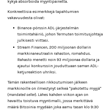
kykyä absorboida myyntipainetta.
Konkreettisia esimerkkejä tapahtumien
vakavuudesta olivat:
Binance-pörssin ADL-järjestelmän
toimintahäiriö, johon Termuten toimitusjohtaja
julkisesti viittasi.
Stream Financen, 200 miljoonan dollarin
markkinaneutraalin rahaston, romahdus.
Rahasto menetti noin 93 miljoonaa dollaria ja
ajautui konkurssiin jouduttuaan saman ADL-
ketjureaktion uhriksi.
Tämän rakenteellisen rikkoutumisen jälkeen
markkinoille on ilmestynyt selkeä "pakotettu myyjä"
(
mandated seller
). Lähes kahden viikon ajan on
havaittu toistuva myyntimalli, jossa merkittävä
määrä Bitcoinia myydään joka aamu tasan klo 9:30