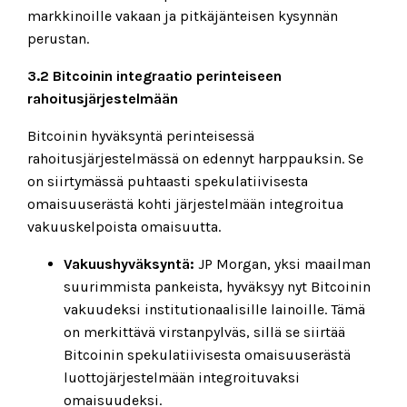
markkinoille vakaan ja pitkäjänteisen kysynnän
perustan.
3.2 Bitcoinin integraatio perinteiseen
rahoitusjärjestelmään
Bitcoinin hyväksyntä perinteisessä
rahoitusjärjestelmässä on edennyt harppauksin. Se
on siirtymässä puhtaasti spekulatiivisesta
omaisuuserästä kohti järjestelmään integroitua
vakuuskelpoista omaisuutta.
Vakuushyväksyntä:
JP Morgan, yksi maailman
suurimmista pankeista, hyväksyy nyt Bitcoinin
vakuudeksi institutionaalisille lainoille. Tämä
on merkittävä virstanpylväs, sillä se siirtää
Bitcoinin spekulatiivisesta omaisuuserästä
luottojärjestelmään integroituvaksi
omaisuudeksi.