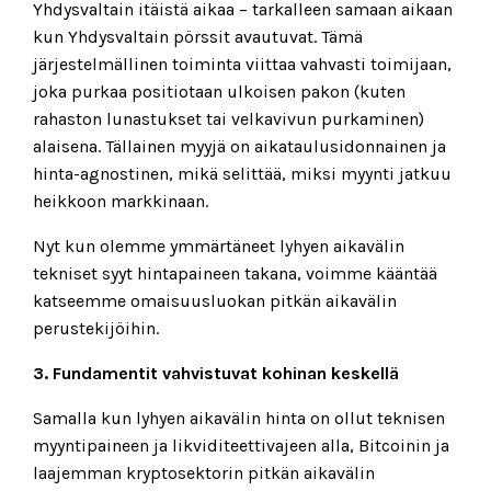
Yhdysvaltain itäistä aikaa – tarkalleen samaan aikaan
kun Yhdysvaltain pörssit avautuvat. Tämä
järjestelmällinen toiminta viittaa vahvasti toimijaan,
joka purkaa positiotaan ulkoisen pakon (kuten
rahaston lunastukset tai velkavivun purkaminen)
alaisena. Tällainen myyjä on aikataulusidonnainen ja
hinta-agnostinen, mikä selittää, miksi myynti jatkuu
heikkoon markkinaan.
Nyt kun olemme ymmärtäneet lyhyen aikavälin
tekniset syyt hintapaineen takana, voimme kääntää
katseemme omaisuusluokan pitkän aikavälin
perustekijöihin.
3. Fundamentit vahvistuvat kohinan keskellä
Samalla kun lyhyen aikavälin hinta on ollut teknisen
myyntipaineen ja likviditeettivajeen alla, Bitcoinin ja
laajemman kryptosektorin pitkän aikavälin