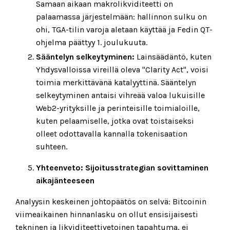
Samaan aikaan makrolikviditeetti on
palaamassa järjestelmään: hallinnon sulku on
ohi, TGA-tilin varoja aletaan käyttää ja Fedin QT-
ohjelma päättyy 1. joulukuuta.
Sääntelyn selkeytyminen:
Lainsäädäntö, kuten
Yhdysvalloissa vireillä oleva "Clarity Act", voisi
toimia merkittävänä katalyyttinä. Sääntelyn
selkeytyminen antaisi vihreää valoa lukuisille
Web2-yrityksille ja perinteisille toimialoille,
kuten pelaamiselle, jotka ovat toistaiseksi
olleet odottavalla kannalla tokenisaation
suhteen.
Yhteenveto: Sijoitusstrategian sovittaminen
aikajänteeseen
Analyysin keskeinen johtopäätös on selvä: Bitcoinin
viimeaikainen hinnanlasku on ollut ensisijaisesti
tekninen ja likviditeettivetoinen tapahtuma, ei