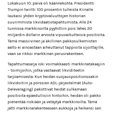
Lokakuun 10. päivä oli käännekohta. Presidentti
Trumpin twiitti 100 prosentin tulleista Kiinalle
laukaisi yhden kryptovaluuttojen historian
suurimmista likvidaatiotapahtumista. Alle 24
tunnissa markkinoilta pyyhittiin pois lähes 20
miljardin dollarin arvosta vipuvaikutteisia positioita.
Tämä massiivinen ja äkillinen pakkosulkemisten
aalto ei ainoastaan aiheuttanut tappioita sijoittajille,
vaan se rikkoi markkinan perusrakenteen.
Tapahtumasarja iski voimakkaasti markkinatakaajiin
– toimijoihin, jotka vastaavat likviditeetin
tarjoamisesta. Kun heidän suojauspositionssakin
likvidoitiin ja pörssien ADL-järjestelmät (Auto-
Deleveraging) pakottivat heidät sulkemaan
positioita epäedullisiin hintoihin, heidän oli pakko
pienentää riskiään ja vetäytyä markkinoilta. Tämä
jätti markkinarakenteeseen aukkoja ja heikensi sen