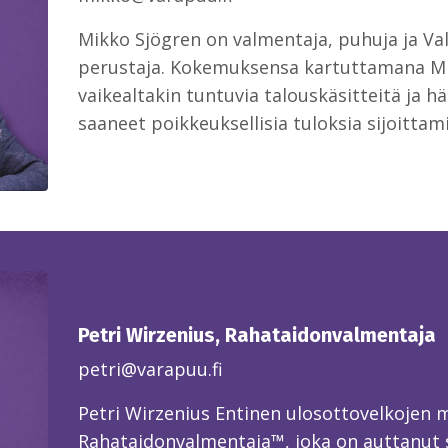
Mikko Sjögren on valmentaja, puhuja ja V
perustaja. Kokemuksensa kartuttamana Mi
vaikealtakin tuntuvia talouskäsitteitä ja 
saaneet poikkeuksellisia tuloksia sijoittam
Petri Wirzenius, Rahataidonvalmentaja
petri@varapuu.fi
Petri Wirzenius Entinen ulosottovelkojen 
Rahataidonvalmentaja™, joka on auttanut 