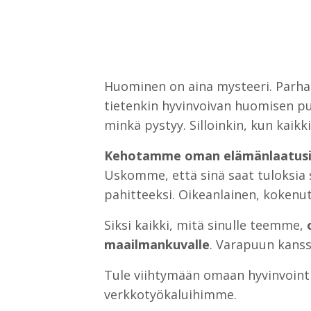
Huominen on aina mysteeri. Parhaim
tietenkin hyvinvoivan huomisen p
minkä pystyy. Silloinkin, kun kaikk
Kehotamme oman elämänlaatusi va
Uskomme, että sinä saat tuloksia 
pahitteeksi. Oikeanlainen, kokenu
Siksi kaikki, mitä sinulle teemme,
maailmankuvalle
. Varapuun kanss
Tule viihtymään omaan hyvinvointi
verkkotyökaluihimme.