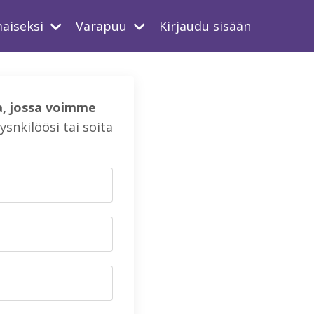
maiseksi
Varapuu
Kirjaudu sisään
a, jossa voimme
snkilöösi tai soita