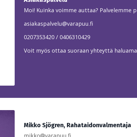
Moi! Kuinka voimme auttaa? Palvelemme puh
asiakaspalvelu@varapuu.fi
0207353420 / 0406310429
Voit myös ottaa suoraan yhteyttä haluama
Mikko Sjögren, Rahataidonvalmentaja
mikko@varapuu.fi