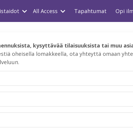
istaidot
All Access
Tapahtumat
Opi il
ennuksista, kysyttävää tilaisuuksista tai muu asi
stiä oheisella lomakkeella, ota yhteyttä omaan yhtey
lveluun.