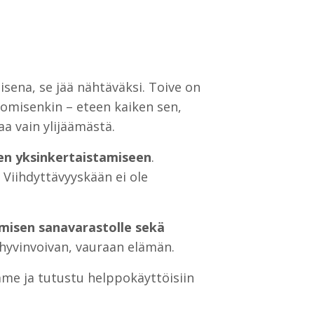
sena, se jää nähtäväksi. Toive on
omisenkin – eteen kaiken sen,
aa vain ylijäämästä.
en yksinkertaistamiseen
.
Viihdyttävyyskään ei ole
ihmisen sanavarastolle sekä
 hyvinvoivan, vauraan elämän.
me ja tutustu helppokäyttöisiin