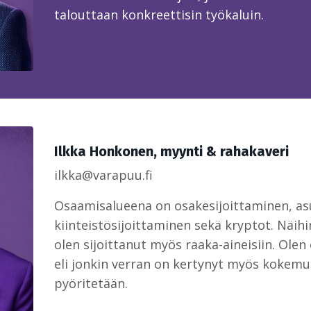
talouttaan konkreettisin työkaluin.
Ilkka Honkonen, myynti & rahakaveri
ilkka@varapuu.fi
Osaamisalueena on osakesijoittaminen, as
kiinteistösijoittaminen sekä kryptot. Näihin 
olen sijoittanut myös raaka-aineisiin. Olen 
eli jonkin verran on kertynyt myös kokemu
pyöritetään.