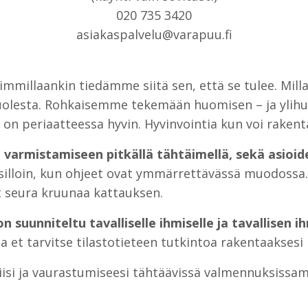
020 735 3420
asiakaspalvelu@varapuu.fi
millaankin tiedämme siitä sen, että se tulee. Millai
uolesta. Rohkaisemme tekemään huomisen – ja ylihu
i on periaatteessa hyvin. Hyvinvointia kun voi rakent
rmistamiseen pitkällä tähtäimellä, sekä asioid
silloin, kun ohjeet ovat ymmärrettävässä muodossa. 
t seura kruunaa kattauksen.
on suunniteltu tavalliselle ihmiselle ja tavallisen 
a et tarvitse tilastotieteen tutkintoa rakentaaksesi
isi ja vaurastumiseesi tähtäävissä valmennuksissam