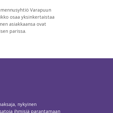
almennusyhtiö Varapuun
kko osaa yksinkertaistaa
hänen asiakkaansa ovat
isen parissa.
maksaja, nykyinen
satoja ihmisiä parantamaan