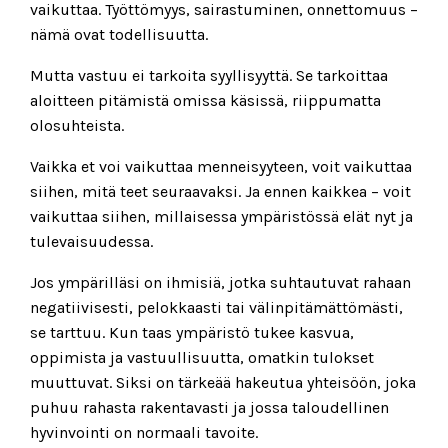
vaikuttaa. Työttömyys, sairastuminen, onnettomuus –
nämä ovat todellisuutta.
Mutta vastuu ei tarkoita syyllisyyttä. Se tarkoittaa
aloitteen pitämistä omissa käsissä, riippumatta
olosuhteista.
Vaikka et voi vaikuttaa menneisyyteen, voit vaikuttaa
siihen, mitä teet seuraavaksi. Ja ennen kaikkea – voit
vaikuttaa siihen, millaisessa ympäristössä elät nyt ja
tulevaisuudessa.
Jos ympärilläsi on ihmisiä, jotka suhtautuvat rahaan
negatiivisesti, pelokkaasti tai välinpitämättömästi,
se tarttuu. Kun taas ympäristö tukee kasvua,
oppimista ja vastuullisuutta, omatkin tulokset
muuttuvat. Siksi on tärkeää hakeutua yhteisöön, joka
puhuu rahasta rakentavasti ja jossa taloudellinen
hyvinvointi on normaali tavoite.