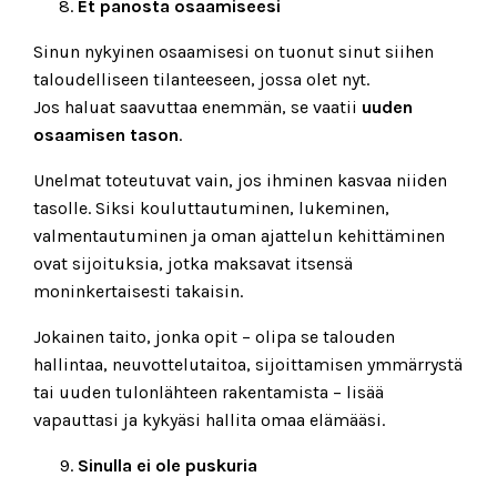
Et panosta osaamiseesi
Sinun nykyinen osaamisesi on tuonut sinut siihen
taloudelliseen tilanteeseen, jossa olet nyt.
Jos haluat saavuttaa enemmän, se vaatii
uuden
osaamisen tason
.
Unelmat toteutuvat vain, jos ihminen kasvaa niiden
tasolle. Siksi kouluttautuminen, lukeminen,
valmentautuminen ja oman ajattelun kehittäminen
ovat sijoituksia, jotka maksavat itsensä
moninkertaisesti takaisin.
Jokainen taito, jonka opit – olipa se talouden
hallintaa, neuvottelutaitoa, sijoittamisen ymmärrystä
tai uuden tulonlähteen rakentamista – lisää
vapauttasi ja kykyäsi hallita omaa elämääsi.
Sinulla ei ole puskuria