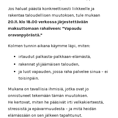
Jos haluat päästä konkreettisesti liikkeelle ja
rakentaa taloudellisen muutoksen, tule mukaan
20.11.
klo 18.00 verkossa järjestettävään
maksuttomaan
rahaliveen: “Vapaudu
oravanpyörästä.”
Kolmen tunnin aikana käymme läpi, miten:
irtaudut palkasta-palkkaan-elämästä,
rakennat ylijäämäisen talouden,
ja luot vapauden, jossa raha palvelee sinua – ei
toisinpäin.
Mukana on tavallisia ihmisiä, jotka ovat jo
onnistuneet tekemään tämän muutoksen.
He kertovat, miten he pääsivät irti velkakierteestä,
stressistä ja epävarmuudesta – ja mitä heidän
elämässään on sen jälkeen tapahtunut.