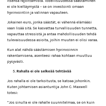
itsensä rajoittamista. Todellisuudessa säästäminen
ei ole kieltäymystä – se on investointi omaan
hyvinvointiin ja valinnan vapauteen.
Jokainen euro, jonka säästät, ei vähennä elämääsi
vaan lisää sitä. Se kasvattaa turvallisuuden tunnetta,
vapauttaa stressistä ja antaa mahdollisuuden tehdä
tulevaisuudessa asioita, joihin muuten ei olisi varaa.
Kun alat nähdä säästämisen hyvinvoinnin
rakentamisena, asenteesi rahaa kohtaan muuttuu
pysyvästi.
Rahalla ei ole selkeää tehtävää
Jos rahalla ei ole tarkoitusta, se katoaa johonkin.
Kuten johtamisen asiantuntija John C. Maxwell
totesi:
“Jos sinulla ei ole rahalle suunnitelmaa, se on kuin