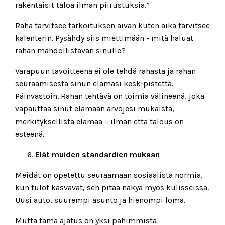
rakentaisit taloa ilman piirustuksia.”
Raha tarvitsee tarkoituksen aivan kuten aika tarvitsee
kalenterin. Pysähdy siis miettimään - mitä haluat
rahan mahdollistavan sinulle?
Varapuun tavoitteena ei ole tehdä rahasta ja rahan
seuraamisesta sinun elämäsi keskipistettä.
Päinvastoin. Rahan tehtävä on toimia välineenä, joka
vapauttaa sinut elämään arvojesi mukaista,
merkityksellistä elämää – ilman että talous on
esteenä.
Elät muiden standardien mukaan
Meidät on opetettu seuraamaan sosiaalista normia,
kun tulot kasvavat, sen pitää näkyä myös kulisseissa.
Uusi auto, suurempi asunto ja hienompi loma.
Mutta tämä ajatus on yksi pahimmista