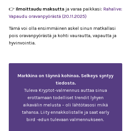
👉
Ilmoittaudu maksutta
ja varaa paikkasi:
Rahalive:
Vapaudu oravanpyörästä (20.11.2025)
Tämä voi olla ensimmäinen askel sinun matkallasi
pois oravanpyörästä ja kohti vaurautta, vapautta ja
hyvinvointia.
Markkina on täynnä kohinaa. Selkeys syntyy
tiedosta.
Tuleva Kryptot-valmennus auttaa sinua
erottamaan todelliset trendit lyhyen
aikavälin melusta – oli lähtötasosi mikä
tahansa. Liity ennakkolistalle ja saat early
bird -edun tulevaan valmennukseen.