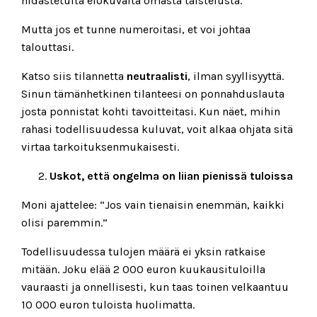
hidastetulta elokuvalta omasta taistelusta.
Mutta jos et tunne numeroitasi, et voi johtaa
talouttasi.
Katso siis tilannetta
neutraalisti
, ilman syyllisyyttä.
Sinun tämänhetkinen tilanteesi on ponnahduslauta
josta ponnistat kohti tavoitteitasi. Kun näet, mihin
rahasi todellisuudessa kuluvat, voit alkaa ohjata sitä
virtaa tarkoituksenmukaisesti.
Uskot, että ongelma on liian pienissä tuloissa
Moni ajattelee: “Jos vain tienaisin enemmän, kaikki
olisi paremmin.”
Todellisuudessa tulojen määrä ei yksin ratkaise
mitään. Joku elää 2 000 euron kuukausituloilla
vauraasti ja onnellisesti, kun taas toinen velkaantuu
10 000 euron tuloista huolimatta.