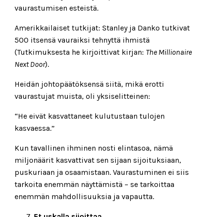
vaurastumisen esteistä.
Amerikkailaiset tutkijat: Stanley ja Danko tutkivat
500 itsensä vauraiksi tehnyttä ihmistä
(Tutkimuksesta he kirjoittivat kirjan:
The Millionaire
Next Door
).
Heidän johtopäätöksensä siitä, mikä erotti
vaurastujat muista, oli yksiselitteinen:
“He eivät kasvattaneet kulutustaan tulojen
kasvaessa.”
Kun tavallinen ihminen nosti elintasoa, nämä
miljonäärit kasvattivat sen sijaan sijoituksiaan,
puskuriaan ja osaamistaan. Vaurastuminen ei siis
tarkoita enemmän näyttämistä – se tarkoittaa
enemmän mahdollisuuksia ja vapautta.
Et uskalla sijoittaa