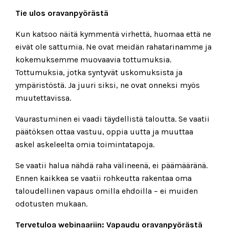
Tie ulos oravanpyörästä
Kun katsoo näitä kymmentä virhettä, huomaa että ne
eivät ole sattumia. Ne ovat meidän rahatarinamme ja
kokemuksemme muovaavia tottumuksia.
Tottumuksia, jotka syntyvät uskomuksista ja
ympäristöstä. Ja juuri siksi, ne ovat onneksi myös
muutettavissa.
Vaurastuminen ei vaadi täydellistä taloutta. Se vaatii
päätöksen ottaa vastuu, oppia uutta ja muuttaa
askel askeleelta omia toimintatapoja.
Se vaatii halua nähdä raha välineenä, ei päämääränä.
Ennen kaikkea se vaatii rohkeutta rakentaa oma
taloudellinen vapaus omilla ehdoilla – ei muiden
odotusten mukaan.
Tervetuloa webinaariin: Vapaudu oravanpyörästä