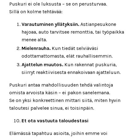
Puskuri ei ole luksusta – se on perusturvaa.
Sillä on kolme tehtävää:
Varautuminen yllätyksiin.
Astianpesukone
hajoaa, auto tarvitsee remonttia, tai työpaikka
menee alta.
Mielenrauha.
Kun tiedät selviäväsi
odottamattomasta, elät rauhallisemmin.
Ajattelun muutos.
Kun rakennat puskuria,
siirryt reaktiivisesta ennakoivaan ajatteluun.
Puskuri antaa mahdollisuuden tehdä valintoja
omista arvoista käsin – ei pakon sanelemana.
Se on yksi konkreettinen mittari siitä, miten hyvin
taloutesi palvelee sinua, ei toisinpäin.
Et ota vastuuta taloudestasi
Elämässä tapahtuu asioita, joihin emme voi