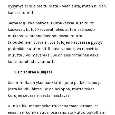
Kysymys ei siis ole tuloista – vaan siitä, miten niiden
kanssa toimit
.
Sama logiikka näkyy tutkimuksissa. Kun tulot
kasvavat, kulut kasvavat lähes automaattisesti
mukana. Kustannukset nousevat, mutta
taloudellinen turva ei. Jos tulojen kasvaessa pystyt
pitämään kulut maltillisina, vapautuva rahavirta
muuttuu voimavaraksi. Se on ensimmäinen askel
kohti todellista vaurautta.
Et seuraa kulujasi
Useimmilla on yksi pankkitili, jolle palkka tulee ja
josta kaikki lähtee. Se on helppoa, mutta tekee
kulujen seuraamisesta haastavaa.
Kun kaikki menot sekoittuvat samaan virtaan, et
enää näe, kuinka suuri osa rahoista kuluu pakollisiin