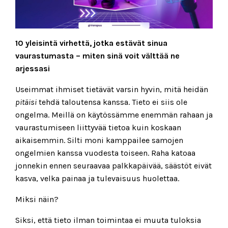
10 yleisintä virhettä, jotka estävät sinua
vaurastumasta – miten
sinä voit välttää ne
arjessasi
Useimmat ihmiset tietävät varsin hyvin, mitä heidän
pitäisi
tehdä taloutensa kanssa. Tieto ei siis ole
ongelma. Meillä on käytössämme enemmän rahaan ja
vaurastumiseen liittyvää tietoa kuin koskaan
aikaisemmin. Silti moni kamppailee samojen
ongelmien kanssa vuodesta toiseen. Raha katoaa
jonnekin ennen seuraavaa palkkapäivää, säästöt eivät
kasva, velka painaa ja tulevaisuus huolettaa.
Miksi näin?
Siksi, että tieto ilman toimintaa ei muuta tuloksia