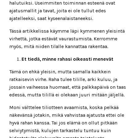
halutuiksi. Useimmiten toiminnan esteenä ovat
ajatusmallit ja tavat, joita ei ole tullut edes
ajatelleeksi, saat kyseenalaistaneeksi.
Tässä artikkelissa käymme läpi kymmenen yleisintä
virhettä, jotka estävät vaurastumista. Kerromme
myös, mitä niiden tilalle kannattaa rakentaa.
Et tiedä, minne rahasi oikeasti menevät
Tämä on ehkä yleisin, mutta samalla kaikkein
ratkaisevin virhe. Raha tulee tilille, arki kuluu, ja
jossain vaiheessa huomaat, että palkkapäivä on taas
edessä, mutta tilillä ei olekaan juuri mitään jäljellä.
Moni välttelee tiliotteen avaamista, koska pelkää
näkevänsä jotakin, mikä vahvistaa ajatusta ettei ole
hyvä rahan kanssa. Tai jos elämä on ollut pitkään
selviytymistä, kulujen tarkastelu tuntuu kuin