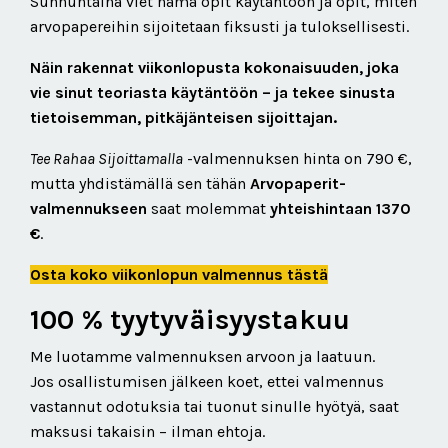
Sunnuntaina viet nämä opit käytäntöön ja opit, miten
arvopapereihin sijoitetaan fiksusti ja tuloksellisesti.
Näin rakennat viikonlopusta kokonaisuuden, joka
vie sinut teoriasta käytäntöön – ja tekee sinusta
tietoisemman, pitkäjänteisen sijoittajan.
Tee Rahaa Sijoittamalla
-valmennuksen hinta on 790 €,
mutta yhdistämällä sen tähän
Arvopaperit-
valmennukseen
saat molemmat
yhteishintaan 1370
€
.
Osta koko viikonlopun valmennus tästä
100 % tyytyväisyystakuu
Me luotamme valmennuksen arvoon ja laatuun.
Jos osallistumisen jälkeen koet, ettei valmennus
vastannut odotuksia tai tuonut sinulle hyötyä, saat
maksusi takaisin – ilman ehtoja.