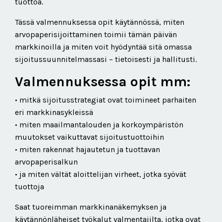
tuottoa.
Tässä valmennuksessa opit käytännössä, miten
arvopaperisijoittaminen toimii tämän päivän
markkinoilla ja miten voit hyödyntää sitä omassa
sijoitussuunnitelmassasi – tietoisesti ja hallitusti.
Valmennuksessa opit mm:
• mitkä sijoitusstrategiat ovat toimineet parhaiten
eri markkinasykleissä
• miten maailmantalouden ja korkoympäristön
muutokset vaikuttavat sijoitustuottoihin
• miten rakennat hajautetun ja tuottavan
arvopaperisalkun
• ja miten vältät aloittelijan virheet, jotka syövät
tuottoja
Saat tuoreimman markkinanäkemyksen ja
käytännönläheiset työkalut valmentajilta, jotka ovat